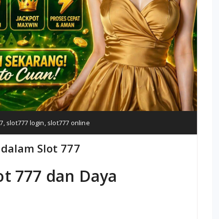
77
,
slot777 login
,
slot777 online
dalam Slot 777
t 777 dan Daya