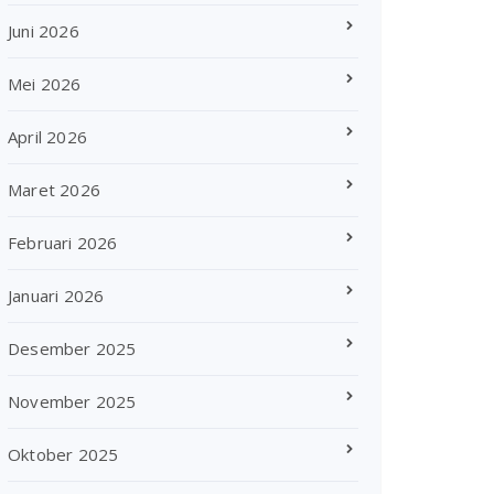
Juni 2026
Mei 2026
April 2026
Maret 2026
Februari 2026
Januari 2026
Desember 2025
November 2025
Oktober 2025