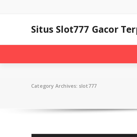
Skip
to
content
Situs Slot777 Gacor Te
Category Archives: slot777