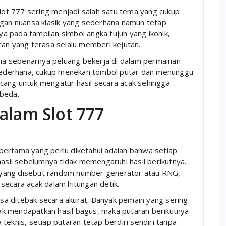
slot 777 sering menjadi salah satu tema yang cukup
ngan nuansa klasik yang sederhana namun tetap
 pada tampilan simbol angka tujuh yang ikonik,
ran yang terasa selalu memberi kejutan.
a sebenarnya peluang bekerja di dalam permainan
t sederhana, cukup menekan tombol putar dan menunggu
ancang untuk mengatur hasil secara acak sehingga
rbeda.
alam Slot 777
pertama yang perlu diketahui adalah bahwa setiap
hasil sebelumnya tidak memengaruhi hasil berikutnya.
 yang disebut random number generator atau RNG,
secara acak dalam hitungan detik.
bisa ditebak secara akurat. Banyak pemain yang sering
k mendapatkan hasil bagus, maka putaran berikutnya
teknis, setiap putaran tetap berdiri sendiri tanpa