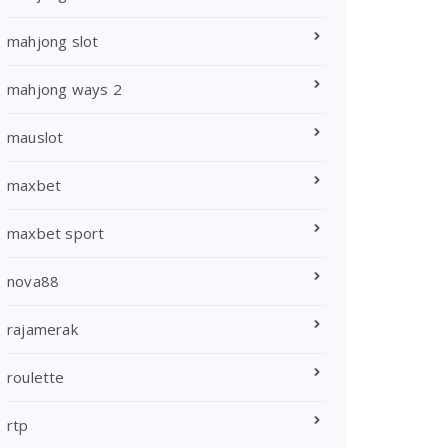
mahjong slot
mahjong ways 2
mauslot
maxbet
maxbet sport
nova88
rajamerak
roulette
rtp