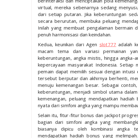
berinteraksi dan menciptakan pola kemenang
virtual, mereka sebenarnya sedang menyusu
dari setiap putaran. Jika keberuntungan se
secara berurutan, membuka peluang mendap
Inilah yang membuat pengalaman bermain di
penuh harmonisasi dan keindahan.
Kedua, keunikan dari Agen
slot777
adalah k
macam tema dan variasi permainan yan
keberuntungan, angka mistis, hingga angka-
kepercayaan masyarakat Indonesia. Setiap 
pemain dapat memilih sesuai dengan intuisi
tersebut berputar dan akhirnya berhenti, m
menuju kemenangan besar. Sebagai contoh, 
keberuntungan, menjadi simbol utama dalam p
kemenangan, peluang mendapatkan hadiah be
nyata dari simfoni angka yang mampu memba
Selain itu, fitur-fitur bonus dan jackpot prog
bagian dari simfoni angka yang membangki
biasanya dipicu oleh kombinasi angka t
mendapatkan hadiah bonus yang melimpah. J