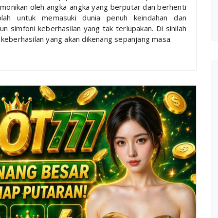
monikan oleh angka-angka yang berputar dan berhenti
aplah untuk memasuki dunia penuh keindahan dan
simfoni keberhasilan yang tak terlupakan. Di sinilah
 keberhasilan yang akan dikenang sepanjang masa.