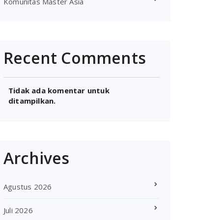
Komunitas Master Asia
Recent Comments
Tidak ada komentar untuk
ditampilkan.
Archives
Agustus 2026
Juli 2026