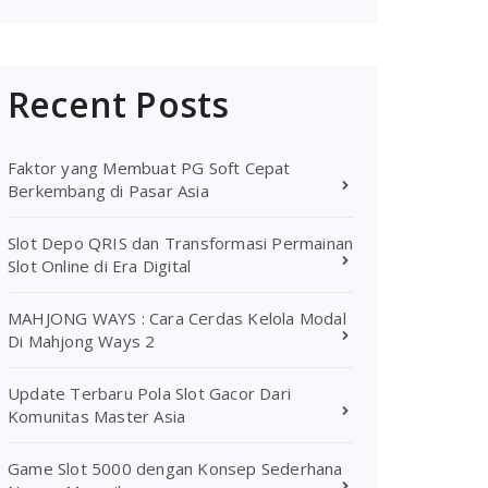
Recent Posts
Faktor yang Membuat PG Soft Cepat
Berkembang di Pasar Asia
Slot Depo QRIS dan Transformasi Permainan
Slot Online di Era Digital
MAHJONG WAYS : Cara Cerdas Kelola Modal
Di Mahjong Ways 2
Update Terbaru Pola Slot Gacor Dari
Komunitas Master Asia
Game Slot 5000 dengan Konsep Sederhana