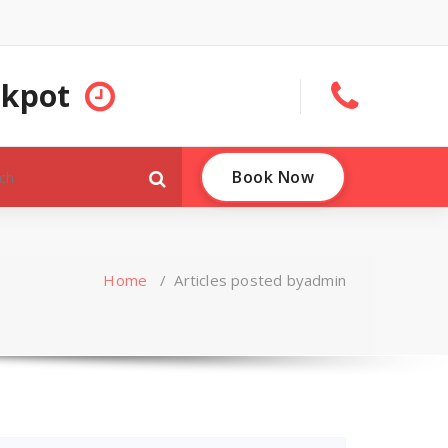
ckpot
Book Now
Home
/
Articles posted byadmin