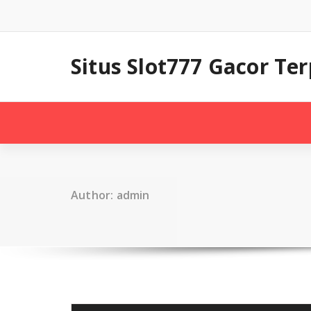
Skip
to
content
Situs Slot777 Gacor Te
Author: admin