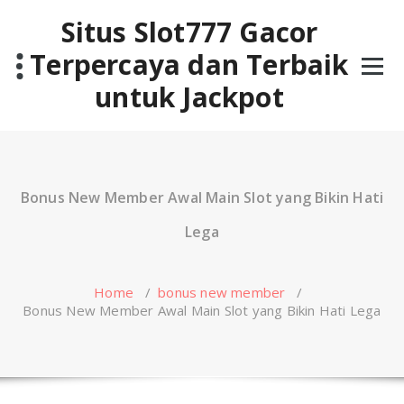
Skip
Situs Slot777 Gacor
to
content
Terpercaya dan Terbaik
untuk Jackpot
Bonus New Member Awal Main Slot yang Bikin Hati
Lega
Home
/
bonus new member
/
Bonus New Member Awal Main Slot yang Bikin Hati Lega