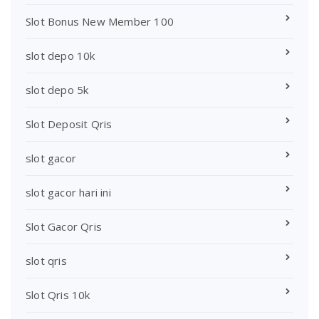
Slot Bonus New Member 100
slot depo 10k
slot depo 5k
Slot Deposit Qris
slot gacor
slot gacor hari ini
Slot Gacor Qris
slot qris
Slot Qris 10k