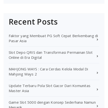
Recent Posts
Faktor yang Membuat PG Soft Cepat Berkembang di
Pasar Asia
Slot Depo QRIS dan Transformasi Permainan Slot
Online di Era Digital
MAHJONG WAYS : Cara Cerdas Kelola Modal Di
Mahjong Ways 2
Update Terbaru Pola Slot Gacor Dari Komunitas
Master Asia
Game Slot 5000 dengan Konsep Sederhana Namun
Menarik