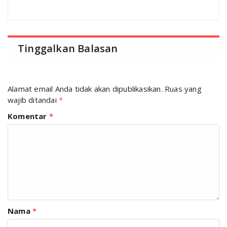
Tinggalkan Balasan
Alamat email Anda tidak akan dipublikasikan.
Ruas yang
wajib ditandai
*
Komentar
*
Nama
*