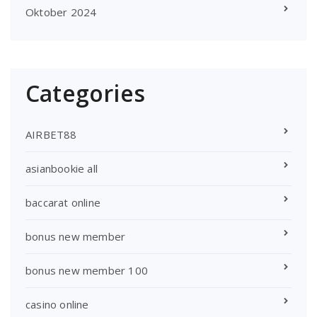
Oktober 2024
Categories
AIRBET88
asianbookie all
baccarat online
bonus new member
bonus new member 100
casino online