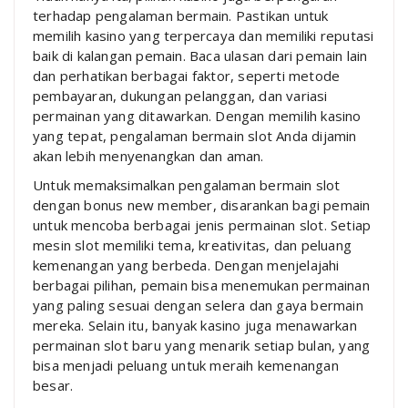
terhadap pengalaman bermain. Pastikan untuk
memilih kasino yang terpercaya dan memiliki reputasi
baik di kalangan pemain. Baca ulasan dari pemain lain
dan perhatikan berbagai faktor, seperti metode
pembayaran, dukungan pelanggan, dan variasi
permainan yang ditawarkan. Dengan memilih kasino
yang tepat, pengalaman bermain slot Anda dijamin
akan lebih menyenangkan dan aman.
Untuk memaksimalkan pengalaman bermain slot
dengan bonus new member, disarankan bagi pemain
untuk mencoba berbagai jenis permainan slot. Setiap
mesin slot memiliki tema, kreativitas, dan peluang
kemenangan yang berbeda. Dengan menjelajahi
berbagai pilihan, pemain bisa menemukan permainan
yang paling sesuai dengan selera dan gaya bermain
mereka. Selain itu, banyak kasino juga menawarkan
permainan slot baru yang menarik setiap bulan, yang
bisa menjadi peluang untuk meraih kemenangan
besar.