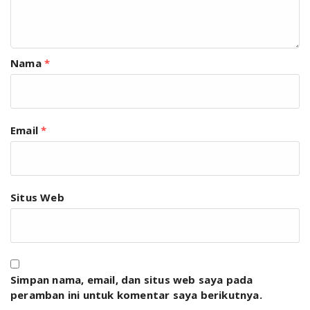
Nama
*
Email
*
Situs Web
Simpan nama, email, dan situs web saya pada
peramban ini untuk komentar saya berikutnya.