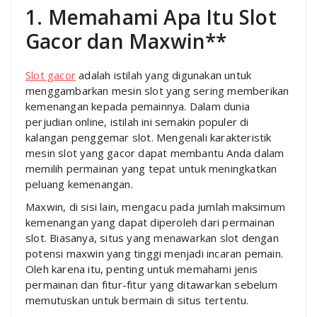
1. Memahami Apa Itu Slot
Gacor dan Maxwin**
Slot gacor
adalah istilah yang digunakan untuk
menggambarkan mesin slot yang sering memberikan
kemenangan kepada pemainnya. Dalam dunia
perjudian online, istilah ini semakin populer di
kalangan penggemar slot. Mengenali karakteristik
mesin slot yang gacor dapat membantu Anda dalam
memilih permainan yang tepat untuk meningkatkan
peluang kemenangan.
Maxwin, di sisi lain, mengacu pada jumlah maksimum
kemenangan yang dapat diperoleh dari permainan
slot. Biasanya, situs yang menawarkan slot dengan
potensi maxwin yang tinggi menjadi incaran pemain.
Oleh karena itu, penting untuk memahami jenis
permainan dan fitur-fitur yang ditawarkan sebelum
memutuskan untuk bermain di situs tertentu.