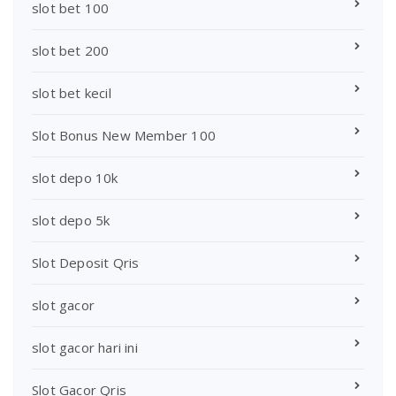
slot bet 100
slot bet 200
slot bet kecil
Slot Bonus New Member 100
slot depo 10k
slot depo 5k
Slot Deposit Qris
slot gacor
slot gacor hari ini
Slot Gacor Qris