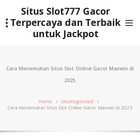
Skip
Situs Slot777 Gacor
to
content
Terpercaya dan Terbaik
untuk Jackpot
Cara Menemukan Situs Slot Online Gacor Maxwin di
2025
Home
/
Uncategorized
/
Cara Menemukan Situs Slot Online Gacor Maxwin di 2025