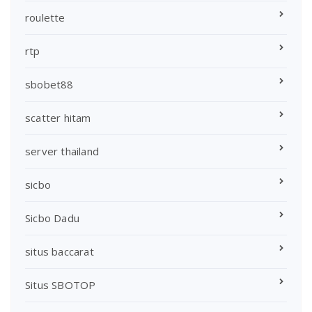
roulette
rtp
sbobet88
scatter hitam
server thailand
sicbo
Sicbo Dadu
situs baccarat
Situs SBOTOP