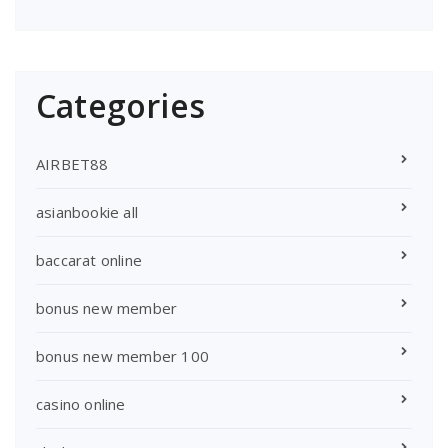
Categories
AIRBET88
asianbookie all
baccarat online
bonus new member
bonus new member 100
casino online