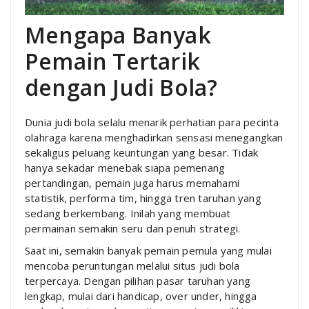
Mengapa Banyak
Pemain Tertarik
dengan Judi Bola?
Dunia judi bola selalu menarik perhatian para pecinta
olahraga karena menghadirkan sensasi menegangkan
sekaligus peluang keuntungan yang besar. Tidak
hanya sekadar menebak siapa pemenang
pertandingan, pemain juga harus memahami
statistik, performa tim, hingga tren taruhan yang
sedang berkembang. Inilah yang membuat
permainan semakin seru dan penuh strategi.
Saat ini, semakin banyak pemain pemula yang mulai
mencoba peruntungan melalui situs judi bola
terpercaya. Dengan pilihan pasar taruhan yang
lengkap, mulai dari handicap, over under, hingga