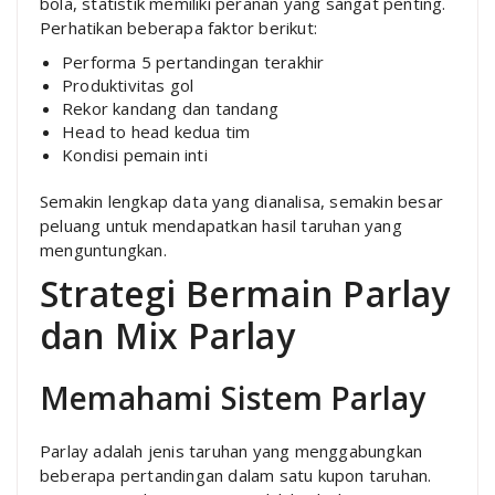
bola, statistik memiliki peranan yang sangat penting.
Perhatikan beberapa faktor berikut:
Performa 5 pertandingan terakhir
Produktivitas gol
Rekor kandang dan tandang
Head to head kedua tim
Kondisi pemain inti
Semakin lengkap data yang dianalisa, semakin besar
peluang untuk mendapatkan hasil taruhan yang
menguntungkan.
Strategi Bermain Parlay
dan Mix Parlay
Memahami Sistem Parlay
Parlay adalah jenis taruhan yang menggabungkan
beberapa pertandingan dalam satu kupon taruhan.