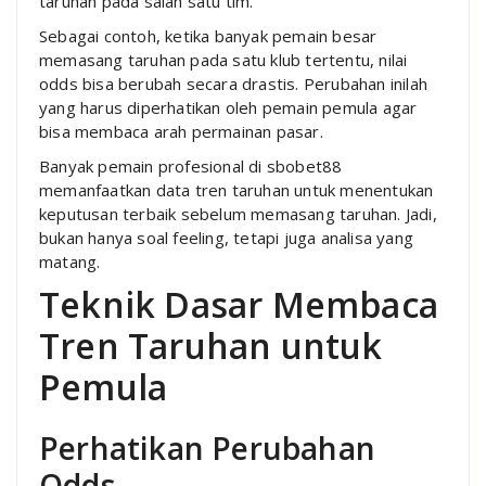
taruhan pada salah satu tim.
Sebagai contoh, ketika banyak pemain besar
memasang taruhan pada satu klub tertentu, nilai
odds bisa berubah secara drastis. Perubahan inilah
yang harus diperhatikan oleh pemain pemula agar
bisa membaca arah permainan pasar.
Banyak pemain profesional di sbobet88
memanfaatkan data tren taruhan untuk menentukan
keputusan terbaik sebelum memasang taruhan. Jadi,
bukan hanya soal feeling, tetapi juga analisa yang
matang.
Teknik Dasar Membaca
Tren Taruhan untuk
Pemula
Perhatikan Perubahan
Odds