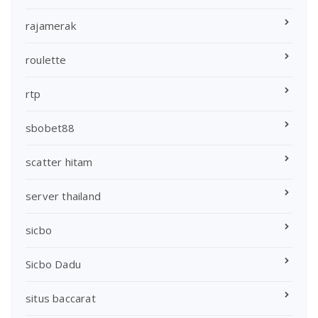
rajamerak
roulette
rtp
sbobet88
scatter hitam
server thailand
sicbo
Sicbo Dadu
situs baccarat