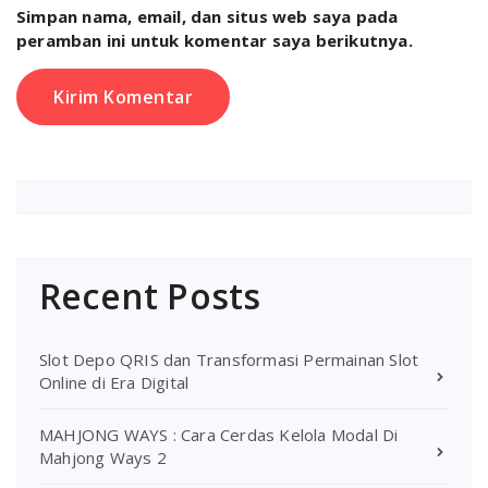
Simpan nama, email, dan situs web saya pada
peramban ini untuk komentar saya berikutnya.
Recent Posts
Slot Depo QRIS dan Transformasi Permainan Slot
Online di Era Digital
MAHJONG WAYS : Cara Cerdas Kelola Modal Di
Mahjong Ways 2