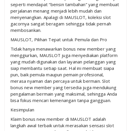
seperti mendapat “bensin tambahan” yang membuat
perjalanan menang menjadi lebih mudah dan
menyenangkan. Apalagi di MAUSLOT, koleksi slot
gacornya sangat beragam sehingga tidak pernah
membosankan.
MAUSLOT, Pilihan Tepat untuk Pemula dan Pro
Tidak hanya menawarkan bonus new member yang
menggiurkan, MAUSLOT juga menyediakan platform
yang mudah digunakan dan layanan pelanggan yang
siap membantu setiap saat. Hal ini membuat siapa
pun, baik pemula maupun pemain profesional,
merasa nyaman dan percaya untuk bermain. Slot
bonus new member yang tersedia juga mendukung
pengalaman bermain yang maksimal, sehingga Anda
bisa fokus mencari kemenangan tanpa gangguan.
Kesimpulan
Klaim bonus new member di MAUSLOT adalah
langkah awal terbaik untuk merasakan sensasi slot