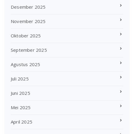
Desember 2025
November 2025
Oktober 2025
September 2025
Agustus 2025
Juli 2025
Juni 2025
Mei 2025
April 2025