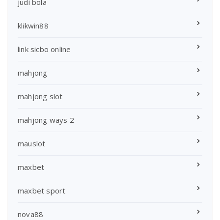
judi bola
klikwin88
link sicbo online
mahjong
mahjong slot
mahjong ways 2
mauslot
maxbet
maxbet sport
nova88