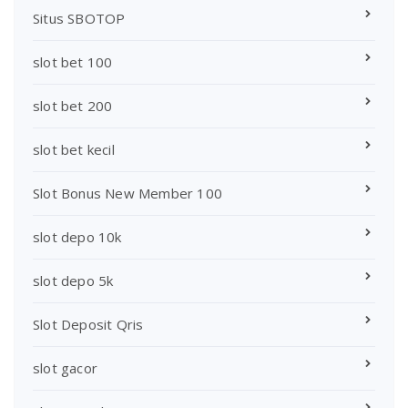
Situs SBOTOP
slot bet 100
slot bet 200
slot bet kecil
Slot Bonus New Member 100
slot depo 10k
slot depo 5k
Slot Deposit Qris
slot gacor