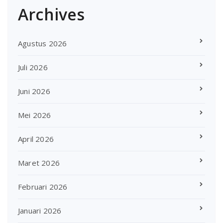
Archives
Agustus 2026
Juli 2026
Juni 2026
Mei 2026
April 2026
Maret 2026
Februari 2026
Januari 2026