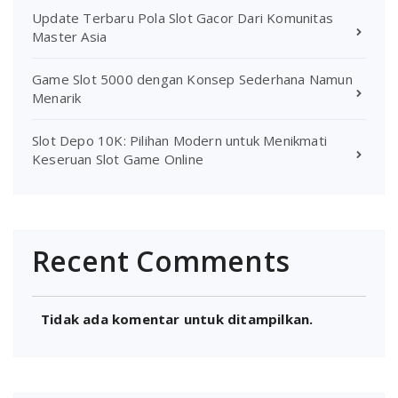
Update Terbaru Pola Slot Gacor Dari Komunitas
Master Asia
Game Slot 5000 dengan Konsep Sederhana Namun
Menarik
Slot Depo 10K: Pilihan Modern untuk Menikmati
Keseruan Slot Game Online
Recent Comments
Tidak ada komentar untuk ditampilkan.