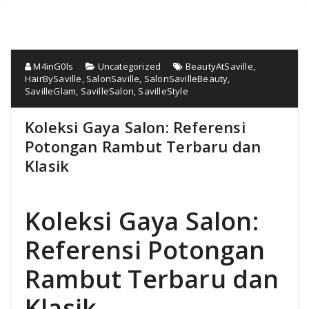
M4inG0ls
Uncategorized
BeautyAtSaville
,
HairBySaville
,
SalonSaville
,
SalonSavilleBeauty
,
SavilleGlam
,
SavilleSalon
,
SavilleStyle
Koleksi Gaya Salon: Referensi
Potongan Rambut Terbaru dan
Klasik
Koleksi Gaya Salon:
Referensi Potongan
Rambut Terbaru dan
Klasik