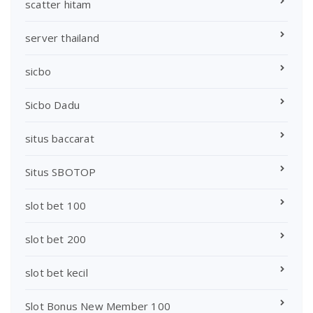
scatter hitam
server thailand
sicbo
Sicbo Dadu
situs baccarat
Situs SBOTOP
slot bet 100
slot bet 200
slot bet kecil
Slot Bonus New Member 100