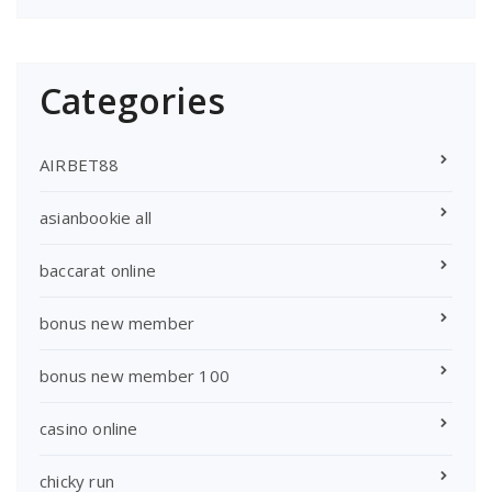
Categories
AIRBET88
asianbookie all
baccarat online
bonus new member
bonus new member 100
casino online
chicky run