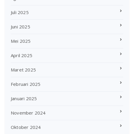
Juli 2025
Juni 2025
Mei 2025
April 2025
Maret 2025
Februari 2025
Januari 2025
November 2024
Oktober 2024