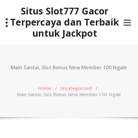
Skip
Situs Slot777 Gacor
to
content
Terpercaya dan Terbaik
untuk Jackpot
Main Santai, Slot Bonus New Member 100 Ngalir
Home
/
Uncategorized
/
Main Santai, Slot Bonus New Member 100 Ngalir