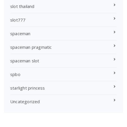
slot thailand
slot777
spaceman
spaceman pragmatic
spaceman slot
spbo
starlight princess
Uncategorized