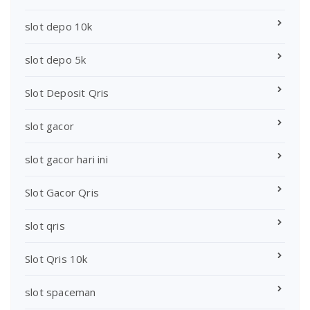
slot depo 10k
slot depo 5k
Slot Deposit Qris
slot gacor
slot gacor hari ini
Slot Gacor Qris
slot qris
Slot Qris 10k
slot spaceman