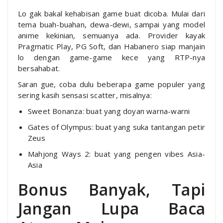
Lo gak bakal kehabisan game buat dicoba. Mulai dari
tema buah-buahan, dewa-dewi, sampai yang model
anime kekinian, semuanya ada. Provider kayak
Pragmatic Play, PG Soft, dan Habanero siap manjain
lo dengan game-game kece yang RTP-nya
bersahabat.
Saran gue, coba dulu beberapa game populer yang
sering kasih sensasi scatter, misalnya:
Sweet Bonanza: buat yang doyan warna-warni
Gates of Olympus: buat yang suka tantangan petir
Zeus
Mahjong Ways 2: buat yang pengen vibes Asia-
Asia
Bonus Banyak, Tapi
Jangan Lupa Baca