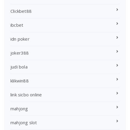
Clickbet88
ibcbet
idn poker
joker388
judi bola
klikwin88
link sicbo online
mahjong
mahjong slot