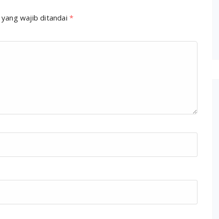
 yang wajib ditandai
*