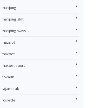
mahjong
mahjong slot
mahjong ways 2
mauslot
maxbet
maxbet sport
nova88
rajamerak
roulette