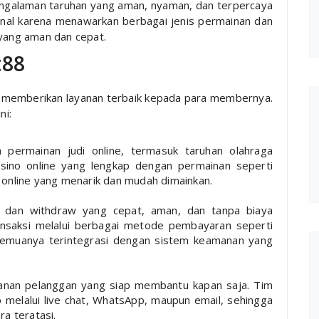
engalaman taruhan yang aman, nyaman, dan terpercaya
kenal karena menawarkan berbagai jenis permainan dan
 yang aman dan cepat.
t88
uk memberikan layanan terbaik kepada para membernya.
ni:
permainan judi online, termasuk taruhan olahraga
casino online yang lengkap dengan permainan seperti
ot online yang menarik dan mudah dimainkan.
t dan withdraw yang cepat, aman, dan tanpa biaya
nsaksi melalui berbagai metode pembayaran seperti
g semuanya terintegrasi dengan sistem keamanan yang
ayanan pelanggan yang siap membantu kapan saja. Tim
 melalui live chat, WhatsApp, maupun email, sehingga
a teratasi.