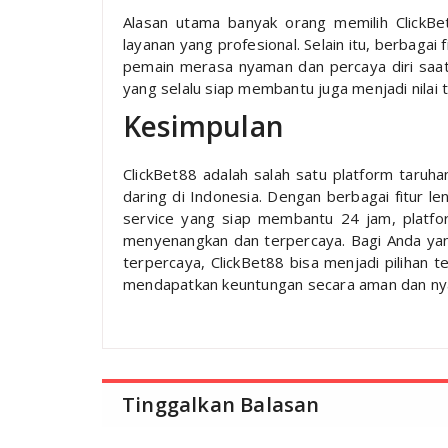
Alasan utama banyak orang memilih ClickBe
layanan yang profesional. Selain itu, berbaga
pemain merasa nyaman dan percaya diri saat 
yang selalu siap membantu juga menjadi nilai 
Kesimpulan
ClickBet88 adalah salah satu platform taruha
daring di Indonesia. Dengan berbagai fitur l
service yang siap membantu 24 jam, platf
menyenangkan dan terpercaya. Bagi Anda yang
terpercaya, ClickBet88 bisa menjadi pilihan 
mendapatkan keuntungan secara aman dan n
Tinggalkan Balasan