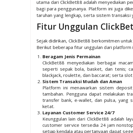
utama dari ClickBet88 adalah menyediakan p
bagi para penggunanya. Platform ini juga di
taruhan yang lengkap, serta sistem transaksi
Fitur Unggulan ClickBe
Sejak didirikan, ClickBet88 berkomitmen unt
Berikut beberapa fitur unggulan dari platform i
Beragam Jenis Permainan
ClickBet88 menyediakan berbagai macam 
seperti sepak bola, basket, dan tenis; 
blackjack, roulette, dan baccarat; serta sl
Sistem Transaksi Mudah dan Aman
Platform ini menawarkan sistem deposi
tambahan. Pengguna dapat melakukan tra
transfer bank, e-wallet, dan pulsa, yan
ketat.
Layanan Customer Service 24/7
Keunggulan lain dari ClickBet88 adalah l
customer service tersedia 24 jam nonstop
setiap kendala atau pertanyaan dapat seger