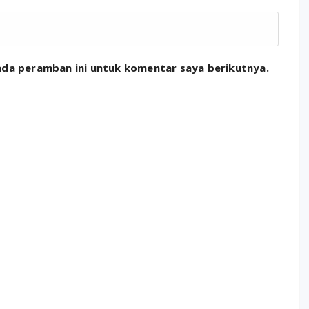
ada peramban ini untuk komentar saya berikutnya.