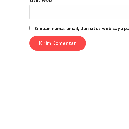
Situs Web
Simpan nama, email, dan situs web saya p