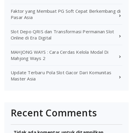
Faktor yang Membuat PG Soft Cepat Berkembang di
Pasar Asia
Slot Depo QRIS dan Transformasi Permainan Slot
Online di Era Digital
MAHJONG WAYS : Cara Cerdas Kelola Modal Di
Mahjong Ways 2
Update Terbaru Pola Slot Gacor Dari Komunitas
Master Asia
Recent Comments
Tidak ada komentar untuk ditampilkan.