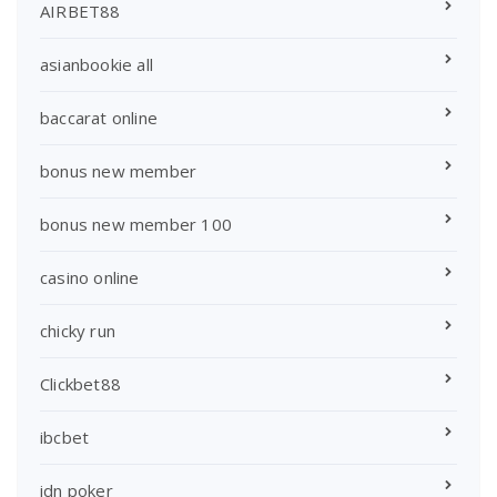
AIRBET88
asianbookie all
baccarat online
bonus new member
bonus new member 100
casino online
chicky run
Clickbet88
ibcbet
idn poker