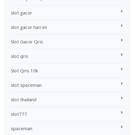
slot gacor
slot gacor hari ini
Slot Gacor Qris
slot qris
Slot Qris 10k
slot spaceman
slot thailand
slot777
spaceman