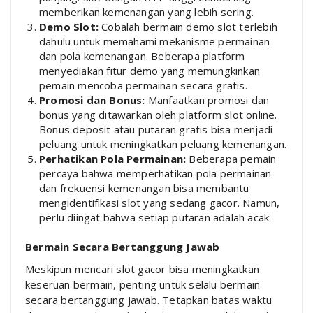
memberikan kemenangan yang lebih sering.
Demo Slot:
Cobalah bermain demo slot terlebih
dahulu untuk memahami mekanisme permainan
dan pola kemenangan. Beberapa platform
menyediakan fitur demo yang memungkinkan
pemain mencoba permainan secara gratis.
Promosi dan Bonus:
Manfaatkan promosi dan
bonus yang ditawarkan oleh platform slot online.
Bonus deposit atau putaran gratis bisa menjadi
peluang untuk meningkatkan peluang kemenangan.
Perhatikan Pola Permainan:
Beberapa pemain
percaya bahwa memperhatikan pola permainan
dan frekuensi kemenangan bisa membantu
mengidentifikasi slot yang sedang gacor. Namun,
perlu diingat bahwa setiap putaran adalah acak.
Bermain Secara Bertanggung Jawab
Meskipun mencari slot gacor bisa meningkatkan
keseruan bermain, penting untuk selalu bermain
secara bertanggung jawab. Tetapkan batas waktu