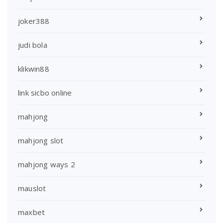
joker388
judi bola
klikwin88
link sicbo online
mahjong
mahjong slot
mahjong ways 2
mauslot
maxbet