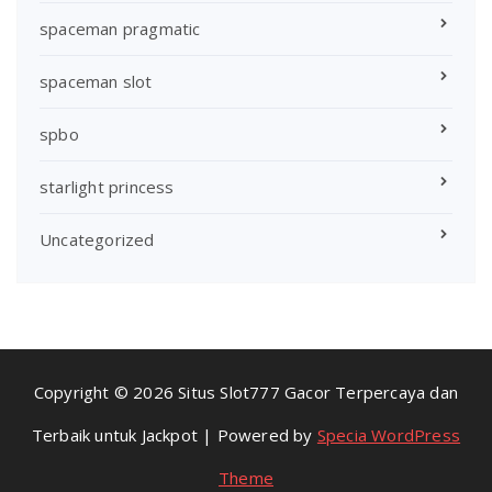
spaceman pragmatic
spaceman slot
spbo
starlight princess
Uncategorized
Copyright © 2026 Situs Slot777 Gacor Terpercaya dan
Terbaik untuk Jackpot | Powered by
Specia WordPress
Theme