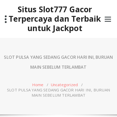
Skip
Situs Slot777 Gacor
to
content
Terpercaya dan Terbaik
untuk Jackpot
SLOT PULSA YANG SEDANG GACOR HARI INI, BURUAN
MAIN SEBELUM TERLAMBAT
Home
/
Uncategorized
/
SLOT PULSA YANG SEDANG GACOR HARI INI, BURUAN
MAIN SEBELUM TERLAMBAT