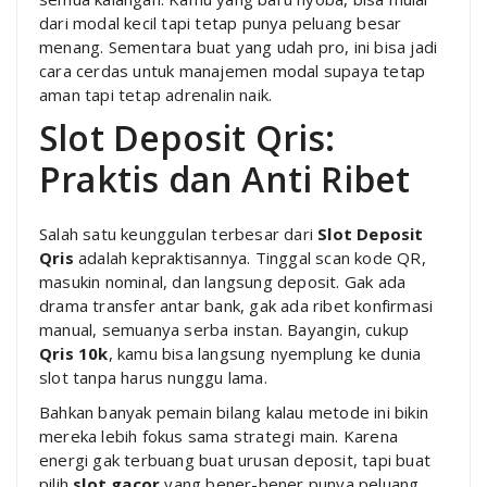
dari modal kecil tapi tetap punya peluang besar
menang. Sementara buat yang udah pro, ini bisa jadi
cara cerdas untuk manajemen modal supaya tetap
aman tapi tetap adrenalin naik.
Slot Deposit Qris:
Praktis dan Anti Ribet
Salah satu keunggulan terbesar dari
Slot Deposit
Qris
adalah kepraktisannya. Tinggal scan kode QR,
masukin nominal, dan langsung deposit. Gak ada
drama transfer antar bank, gak ada ribet konfirmasi
manual, semuanya serba instan. Bayangin, cukup
Qris 10k
, kamu bisa langsung nyemplung ke dunia
slot tanpa harus nunggu lama.
Bahkan banyak pemain bilang kalau metode ini bikin
mereka lebih fokus sama strategi main. Karena
energi gak terbuang buat urusan deposit, tapi buat
pilih
slot gacor
yang bener-bener punya peluang