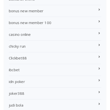
bonus new member
bonus new member 100
casino online
chicky run
Clickbet88
ibcbet
idn poker
joker388
judi bola