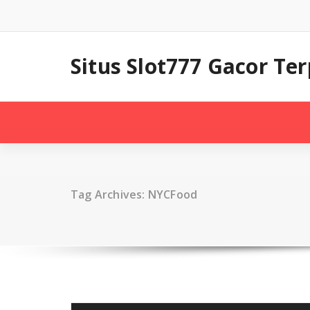
Skip
to
content
Situs Slot777 Gacor Te
Tag Archives: NYCFood