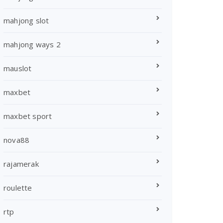
mahjong slot
mahjong ways 2
mauslot
maxbet
maxbet sport
nova88
rajamerak
roulette
rtp