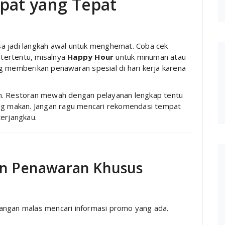
pat yang Tepat
a jadi langkah awal untuk menghemat. Coba cek
tertentu, misalnya
Happy Hour
untuk minuman atau
g memberikan penawaran spesial di hari kerja karena
oran. Restoran mewah dengan pelayanan lengkap tentu
ung makan. Jangan ragu mencari rekomendasi tempat
terjangkau.
n Penawaran Khusus
. Jangan malas mencari informasi promo yang ada.