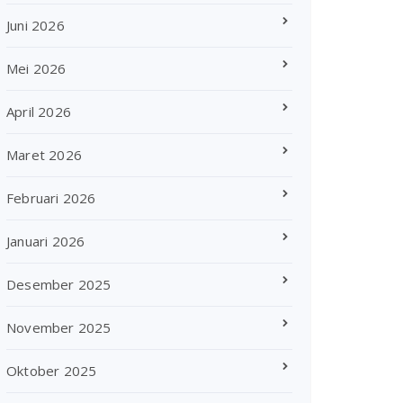
Juni 2026
Mei 2026
April 2026
Maret 2026
Februari 2026
Januari 2026
Desember 2025
November 2025
Oktober 2025