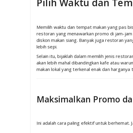
Pilih Waktu dan Tem
Memilih waktu dan tempat makan yang pas bis
restoran yang menawarkan promo di jam-jam 
diskon makan siang. Banyak juga restoran yan
lebih sepi.
Selain itu, bijaklah dalam memilih jenis rest
akan lebih mahal dibandingkan kafe atau war
makan lokal yang terkenal enak dan harganya 
Maksimalkan Promo da
Ini adalah cara paling efektif untuk berhemat