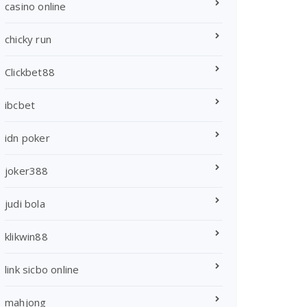
casino online
chicky run
Clickbet88
ibcbet
idn poker
joker388
judi bola
klikwin88
link sicbo online
mahjong