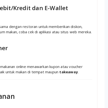
bit/Kredit dan E-Wallet
sama dengan restoran untuk memberikan diskon,
lum makan, coba cek di aplikasi atau situs web mereka.
her
n makanan online menawarkan kupon atau voucher
baik untuk makan di tempat maupun
takeaway
.
anan