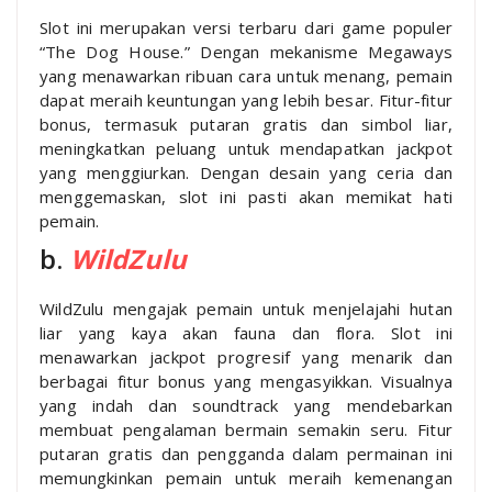
Slot ini merupakan versi terbaru dari game populer
“The Dog House.” Dengan mekanisme Megaways
yang menawarkan ribuan cara untuk menang, pemain
dapat meraih keuntungan yang lebih besar. Fitur-fitur
bonus, termasuk putaran gratis dan simbol liar,
meningkatkan peluang untuk mendapatkan jackpot
yang menggiurkan. Dengan desain yang ceria dan
menggemaskan, slot ini pasti akan memikat hati
pemain.
b.
WildZulu
WildZulu mengajak pemain untuk menjelajahi hutan
liar yang kaya akan fauna dan flora. Slot ini
menawarkan jackpot progresif yang menarik dan
berbagai fitur bonus yang mengasyikkan. Visualnya
yang indah dan soundtrack yang mendebarkan
membuat pengalaman bermain semakin seru. Fitur
putaran gratis dan pengganda dalam permainan ini
memungkinkan pemain untuk meraih kemenangan