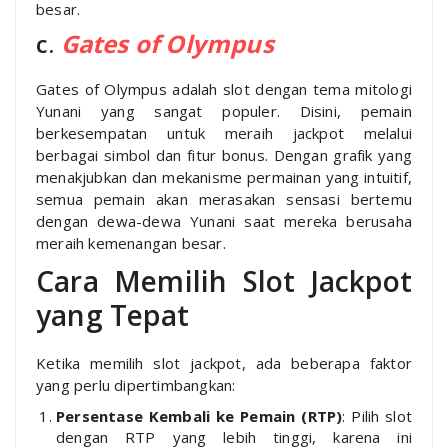
besar.
c.
Gates of Olympus
Gates of Olympus adalah slot dengan tema mitologi
Yunani yang sangat populer. Disini, pemain
berkesempatan untuk meraih jackpot melalui
berbagai simbol dan fitur bonus. Dengan grafik yang
menakjubkan dan mekanisme permainan yang intuitif,
semua pemain akan merasakan sensasi bertemu
dengan dewa-dewa Yunani saat mereka berusaha
meraih kemenangan besar.
Cara Memilih Slot Jackpot
yang Tepat
Ketika memilih slot jackpot, ada beberapa faktor
yang perlu dipertimbangkan:
Persentase Kembali ke Pemain (RTP)
: Pilih slot
dengan RTP yang lebih tinggi, karena ini