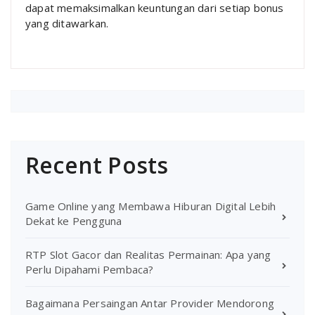
dapat memaksimalkan keuntungan dari setiap bonus
yang ditawarkan.
Recent Posts
Game Online yang Membawa Hiburan Digital Lebih
Dekat ke Pengguna
RTP Slot Gacor dan Realitas Permainan: Apa yang
Perlu Dipahami Pembaca?
Bagaimana Persaingan Antar Provider Mendorong