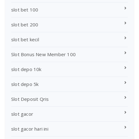
slot bet 100
slot bet 200
slot bet kecil
Slot Bonus New Member 100
slot depo 10k
slot depo 5k
Slot Deposit Qris
slot gacor
slot gacor hari ini