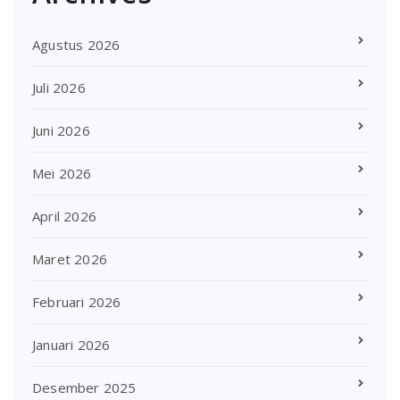
Agustus 2026
Juli 2026
Juni 2026
Mei 2026
April 2026
Maret 2026
Februari 2026
Januari 2026
Desember 2025