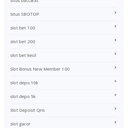
situs baccarat
Situs SBOTOP
slot bet 100
slot bet 200
slot bet kecil
Slot Bonus New Member 100
slot depo 10k
slot depo 5k
Slot Deposit Qris
slot gacor