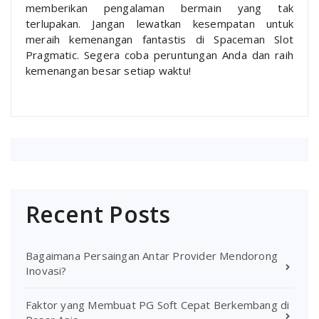
memberikan pengalaman bermain yang tak
terlupakan. Jangan lewatkan kesempatan untuk
meraih kemenangan fantastis di Spaceman Slot
Pragmatic. Segera coba peruntungan Anda dan raih
kemenangan besar setiap waktu!
Recent Posts
Bagaimana Persaingan Antar Provider Mendorong
Inovasi?
Faktor yang Membuat PG Soft Cepat Berkembang di