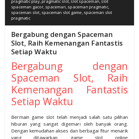
pragmatic play
,
pragmatic slot
,
slot spaceman
,
slot
spaceman gacor
,
spaceman
,
spaceman pragmatic
,
spaceman slot
,
spaceman slot game
,
spaceman slot
pragmatic
Bergabung dengan Spaceman
Slot, Raih Kemenangan Fantastis
Setiap Waktu
Bergabung dengan
Spaceman Slot, Raih
Kemenangan Fantastis
Setiap Waktu
Bermain game slot telah menjadi salah satu pilihan
hiburan yang sangat digemari oleh banyak orang.
Dengan kemudahan akses dan berbagai fitur menarik
yang ditawarkan, game slot online