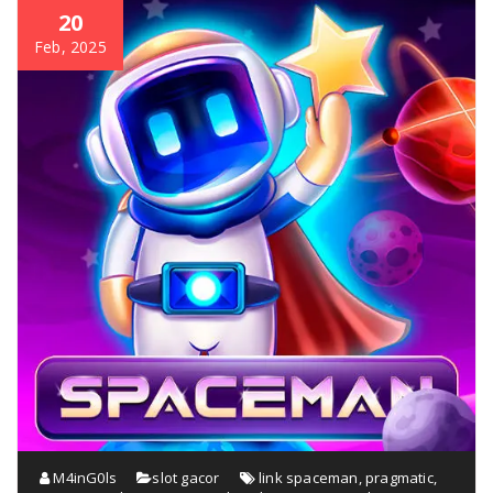
20
Feb, 2025
M4inG0ls
slot gacor
link spaceman
,
pragmatic
,