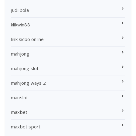
judi bola
klikwin88
link sicbo online
mahjong
mahjong slot
mahjong ways 2
mauslot
maxbet
maxbet sport