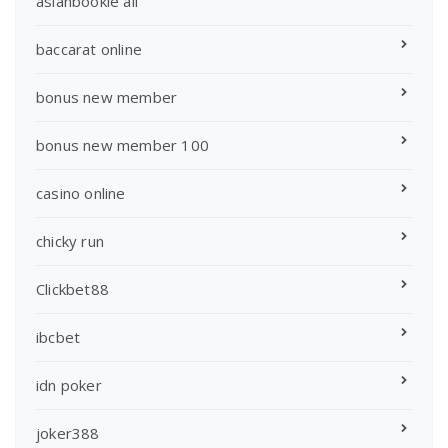
asianbookie all
baccarat online
bonus new member
bonus new member 100
casino online
chicky run
Clickbet88
ibcbet
idn poker
joker388