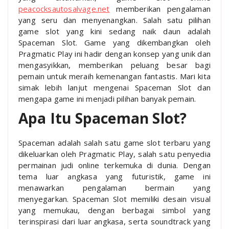
peacocksautosalvage.net
memberikan pengalaman
yang seru dan menyenangkan. Salah satu pilihan
game slot yang kini sedang naik daun adalah
Spaceman Slot. Game yang dikembangkan oleh
Pragmatic Play ini hadir dengan konsep yang unik dan
mengasyikkan, memberikan peluang besar bagi
pemain untuk meraih kemenangan fantastis. Mari kita
simak lebih lanjut mengenai Spaceman Slot dan
mengapa game ini menjadi pilihan banyak pemain.
Apa Itu Spaceman Slot?
Spaceman adalah salah satu game slot terbaru yang
dikeluarkan oleh Pragmatic Play, salah satu penyedia
permainan judi online terkemuka di dunia. Dengan
tema luar angkasa yang futuristik, game ini
menawarkan pengalaman bermain yang
menyegarkan. Spaceman Slot memiliki desain visual
yang memukau, dengan berbagai simbol yang
terinspirasi dari luar angkasa, serta soundtrack yang