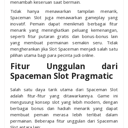
menambah keseruan saat bermain.
Tidak hanya menawarkan tampilan menarik,
Spaceman Slot juga menawarkan gameplay yang
inovatif. Pemain dapat menikmati berbagai fitur
menarik yang meningkatkan peluang kemenangan,
seperti fitur putaran gratis dan bonus-bonus lain
yang membuat permainan semakin seru. Tidak
mengherankan jika Slot Spaceman menjadi salah satu
pilihan utama bagi para pecinta judi online.
Fitur Unggulan dari
Spaceman Slot Pragmatic
Salah satu daya tarik utama dari Spaceman Slot
adalah fitur-fitur yang ditawarkannya. Game ini
mengusung konsep slot yang lebih modern, dengan
berbagai bonus dan hadiah menarik yang dapat
membuat pemain merasa lebih terlibat dalam
permainan. Beberapa fitur unggulan dari Spaceman
Slot antara lain: