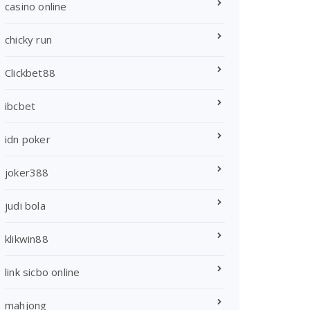
casino online
chicky run
Clickbet88
ibcbet
idn poker
joker388
judi bola
klikwin88
link sicbo online
mahjong