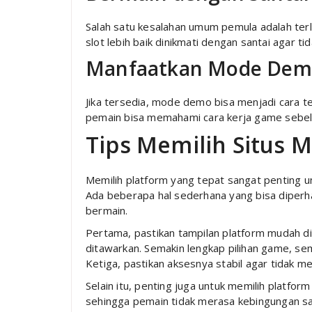
Salah satu kesalahan umum pemula adalah terl
slot lebih baik dinikmati dengan santai agar ti
Manfaatkan Mode Dem
Jika tersedia, mode demo bisa menjadi cara terb
pemain bisa memahami cara kerja game sebel
Tips Memilih Situs 
Memilih platform yang tepat sangat penting 
Ada beberapa hal sederhana yang bisa diper
bermain.
Pertama, pastikan tampilan platform mudah di
ditawarkan. Semakin lengkap pilihan game, s
Ketiga, pastikan aksesnya stabil agar tidak
Selain itu, penting juga untuk memilih platfo
sehingga pemain tidak merasa kebingungan sa