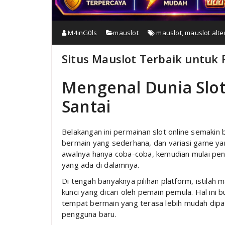
M4inG0ls
mauslot
mauslot
,
mauslot alte
Situs Mauslot Terbaik untuk
Mengenal Dunia Slot
Santai
Belakangan ini permainan slot online semakin 
bermain yang sederhana, dan variasi game y
awalnya hanya coba-coba, kemudian mulai pen
yang ada di dalamnya.
Di tengah banyaknya pilihan platform, istilah 
kunci yang dicari oleh pemain pemula. Hal ini 
tempat bermain yang terasa lebih mudah dipah
pengguna baru.