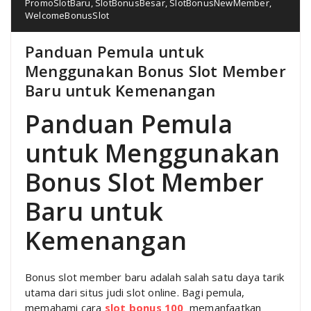
PromoSlotBaru
,
SlotBonusBesar
,
SlotBonusNewMember
,
WelcomeBonusSlot
Panduan Pemula untuk
Menggunakan Bonus Slot Member
Baru untuk Kemenangan
Panduan Pemula
untuk Menggunakan
Bonus Slot Member
Baru untuk
Kemenangan
Bonus slot member baru adalah salah satu daya tarik
utama dari situs judi slot online. Bagi pemula,
memahami cara
slot bonus 100
memanfaatkan