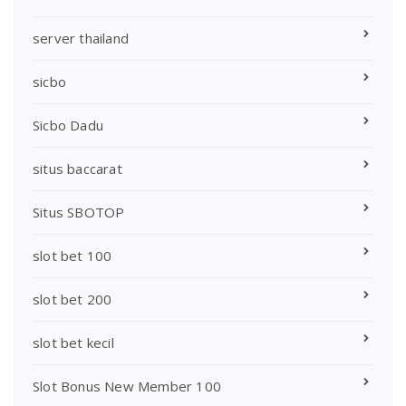
server thailand
sicbo
Sicbo Dadu
situs baccarat
Situs SBOTOP
slot bet 100
slot bet 200
slot bet kecil
Slot Bonus New Member 100