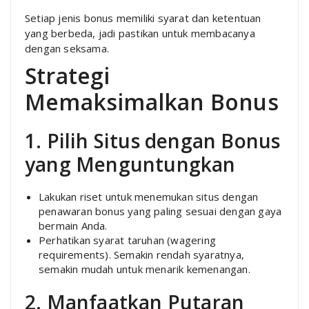
Setiap jenis bonus memiliki syarat dan ketentuan
yang berbeda, jadi pastikan untuk membacanya
dengan seksama.
Strategi
Memaksimalkan Bonus
1. Pilih Situs dengan Bonus
yang Menguntungkan
Lakukan riset untuk menemukan situs dengan
penawaran bonus yang paling sesuai dengan gaya
bermain Anda.
Perhatikan syarat taruhan (wagering
requirements). Semakin rendah syaratnya,
semakin mudah untuk menarik kemenangan.
2. Manfaatkan Putaran