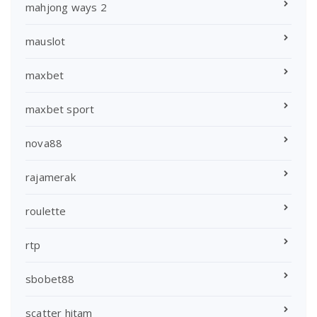
mahjong ways 2
mauslot
maxbet
maxbet sport
nova88
rajamerak
roulette
rtp
sbobet88
scatter hitam