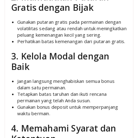
Gratis dengan Bijak
Gunakan putaran gratis pada permainan dengan
volatilitas sedang atau rendah untuk meningkatkan
peluang kemenangan kecil yang sering.
Perhatikan batas kemenangan dari putaran gratis.
3. Kelola Modal dengan
Baik
Jangan langsung menghabiskan semua bonus
dalam satu permainan.
Tetapkan batas taruhan dan ikuti rencana
permainan yang telah Anda susun.
Gunakan bonus deposit untuk memperpanjang
waktu bermain.
4. Memahami Syarat dan