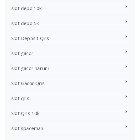
slot depo 10k
slot depo 5k
Slot Deposit Qris
slot gacor
slot gacor hari ini
Slot Gacor Qris
slot qris
Slot Qris 10k
slot spaceman