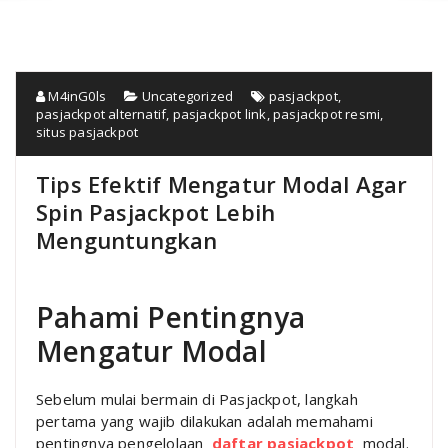
M4inG0ls
Uncategorized
pasjackpot
,
pasjackpot alternatif
,
pasjackpot link
,
pasjackpot resmi
,
situs pasjackpot
Tips Efektif Mengatur Modal Agar
Spin Pasjackpot Lebih
Menguntungkan
Pahami Pentingnya
Mengatur Modal
Sebelum mulai bermain di Pasjackpot, langkah
pertama yang wajib dilakukan adalah memahami
pentingnya pengelolaan
daftar pasjackpot
modal.