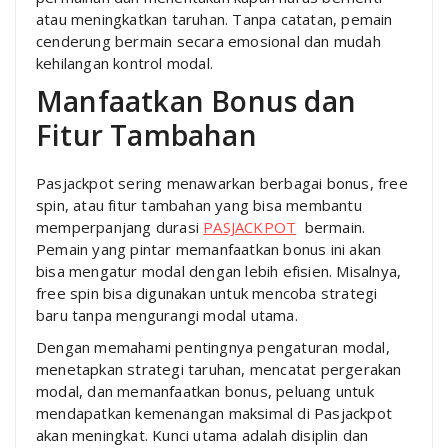
atau meningkatkan taruhan. Tanpa catatan, pemain
cenderung bermain secara emosional dan mudah
kehilangan kontrol modal.
Manfaatkan Bonus dan
Fitur Tambahan
Pasjackpot sering menawarkan berbagai bonus, free
spin, atau fitur tambahan yang bisa membantu
memperpanjang durasi
PASJACKPOT
bermain.
Pemain yang pintar memanfaatkan bonus ini akan
bisa mengatur modal dengan lebih efisien. Misalnya,
free spin bisa digunakan untuk mencoba strategi
baru tanpa mengurangi modal utama.
Dengan memahami pentingnya pengaturan modal,
menetapkan strategi taruhan, mencatat pergerakan
modal, dan memanfaatkan bonus, peluang untuk
mendapatkan kemenangan maksimal di Pasjackpot
akan meningkat. Kunci utama adalah disiplin dan