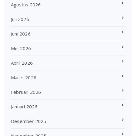
Agustus 2026
Juli 2026
Juni 2026
Mei 2026
April 2026
Maret 2026
Februari 2026
Januari 2026
Desember 2025
November 2025