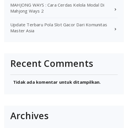
MAHJONG WAYS : Cara Cerdas Kelola Modal Di
Mahjong Ways 2
Update Terbaru Pola Slot Gacor Dari Komunitas
Master Asia
Recent Comments
Tidak ada komentar untuk ditampilkan.
Archives