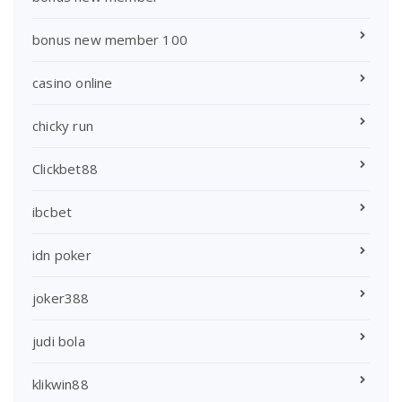
bonus new member 100
casino online
chicky run
Clickbet88
ibcbet
idn poker
joker388
judi bola
klikwin88