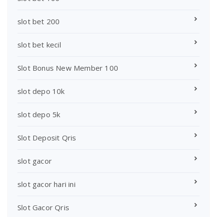
slot bet 200
slot bet kecil
Slot Bonus New Member 100
slot depo 10k
slot depo 5k
Slot Deposit Qris
slot gacor
slot gacor hari ini
Slot Gacor Qris