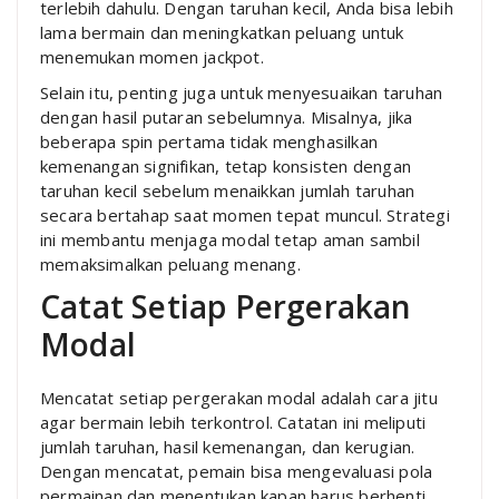
terlebih dahulu. Dengan taruhan kecil, Anda bisa lebih
lama bermain dan meningkatkan peluang untuk
menemukan momen jackpot.
Selain itu, penting juga untuk menyesuaikan taruhan
dengan hasil putaran sebelumnya. Misalnya, jika
beberapa spin pertama tidak menghasilkan
kemenangan signifikan, tetap konsisten dengan
taruhan kecil sebelum menaikkan jumlah taruhan
secara bertahap saat momen tepat muncul. Strategi
ini membantu menjaga modal tetap aman sambil
memaksimalkan peluang menang.
Catat Setiap Pergerakan
Modal
Mencatat setiap pergerakan modal adalah cara jitu
agar bermain lebih terkontrol. Catatan ini meliputi
jumlah taruhan, hasil kemenangan, dan kerugian.
Dengan mencatat, pemain bisa mengevaluasi pola
permainan dan menentukan kapan harus berhenti