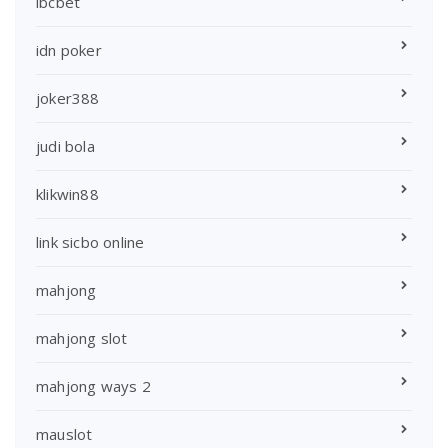
ibcbet
idn poker
joker388
judi bola
klikwin88
link sicbo online
mahjong
mahjong slot
mahjong ways 2
mauslot