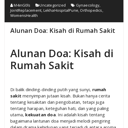
M4inG0ls
Uncategorized
Gynaecology
,
JointReplacement
,
LekhaHospitalPune
,
Orthopedics
,
WomensHealth
Alunan Doa: Kisah di Rumah Sakit
Alunan Doa: Kisah di
Rumah Sakit
Di balik dinding-dinding putih yang sunyi,
rumah
sakit
menyimpan jutaan kisah. Bukan hanya cerita
tentang kesakitan dan pengobatan, tetapi juga
tentang harapan, keteguhan hati, dan yang paling
utama,
kekuatan doa
. Ini adalah kisah tentang
bagaimana lantunan doa menjadi melodi pengiring
dalam drama kehidupan yang terjadi di antara aroma