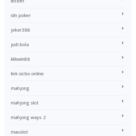
ibcbet
idn poker
joker388
judi bola
klikwin88
link sicbo online
mahjong
mahjong slot
mahjong ways 2
mauslot