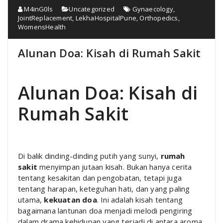
M4inG0ls
Uncategorized
Gynaecology
,
JointReplacement
,
LekhaHospitalPune
,
Orthopedics
,
WomensHealth
Alunan Doa: Kisah di Rumah Sakit
Alunan Doa: Kisah di
Rumah Sakit
Di balik dinding-dinding putih yang sunyi,
rumah
sakit
menyimpan jutaan kisah. Bukan hanya cerita
tentang kesakitan dan pengobatan, tetapi juga
tentang harapan, keteguhan hati, dan yang paling
utama,
kekuatan doa
. Ini adalah kisah tentang
bagaimana lantunan doa menjadi melodi pengiring
dalam drama kehidupan yang terjadi di antara aroma